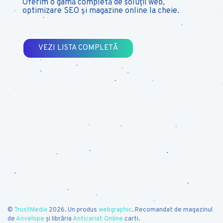
Oferim o gamă completă de soluții web,
optimizare
SEO
și magazine online la cheie.
VEZI LISTA COMPLETĂ
©
TrustMedia
2026. Un produs
webgraphic
. Recomandat de magazinul
de
Anvelope
și librăria
Anticariat Online
carti.